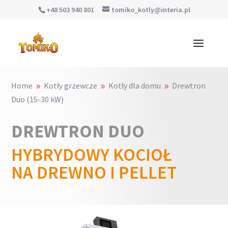
+48 503 940 801
tomiko_kotly@interia.pl
Home
Kotły grzewcze
Kotły dla domu
Drewtron
9
9
9
Duo (15-30 kW)
DREWTRON DUO
HYBRYDOWY KOCIOŁ
NA DREWNO I PELLET