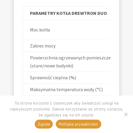
PARAMETRY KOTŁA DREWTRON DUO
Moc kotła
Zakres mocy
Powierzchnia ogrzewanych pomieszczeń
(stare/nowe budynki)
Sprawność cieplna (%)
Maksymalna temperatura wody (°C)
Maksymalne ciśnienie wody (bar)
Ta strona korzysta z ciasteczek aby świadczyć usługi na
najwyższym poziomie. Dalsze korzystanie ze strony oznacza,
Zużycie paliwa kg/h
że zgadzasz się na ich użycie.
Zgoda
Polityka prywatności
Pojemność zbiornika paliwa (kg)