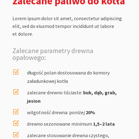
zalecane paliwo do kotła
Lorem ipsum dolor sit amet, consectetur adipiscing
elit, sed do eiusmod tempor incididunt ut labore
et dolore.
Zalecane parametry drewna
opałowego:
Z
długość polan dostosowana do komory
załadunkowej kotła
Z
zalecane drewno liściaste:
buk, dąb, grab,
jesion
Z
wilgotność drewna: poniżej
20%
Z
drewno sezonowane minimum
1,5–2 lata
Z
zalecane stosowanie drewna czystego,