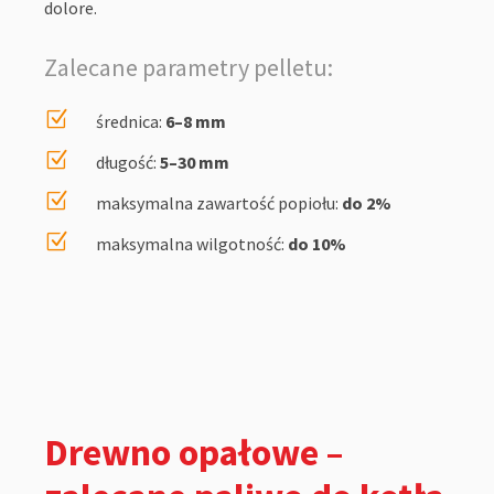
dolore.
Zalecane parametry pelletu:
Z
średnica:
6–8 mm
Z
długość:
5–30 mm
Z
maksymalna zawartość popiołu:
do 2%
Z
maksymalna wilgotność:
do 10%
Drewno opałowe –