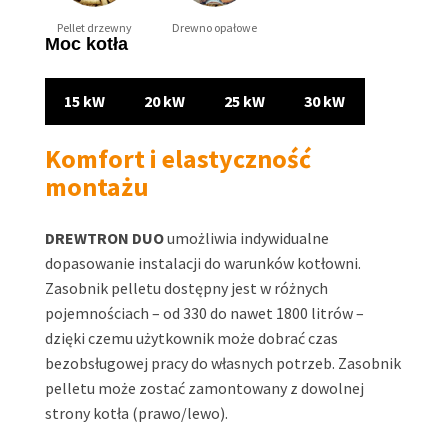
Pellet drzewny
Drewno opałowe
Moc kotła
15 kW
20 kW
25 kW
30 kW
Komfort i elastyczność
montażu
DREWTRON DUO
umożliwia indywidualne
dopasowanie instalacji do warunków kotłowni.
Zasobnik pelletu dostępny jest w różnych
pojemnościach – od 330 do nawet 1800 litrów –
dzięki czemu użytkownik może dobrać czas
bezobsługowej pracy do własnych potrzeb. Zasobnik
pelletu może zostać zamontowany z dowolnej
strony kotła (prawo/lewo).