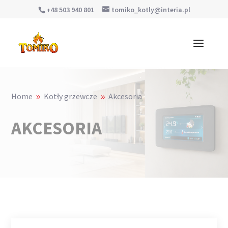
+48 503 940 801
tomiko_kotly@interia.pl
Home
Kotły grzewcze
Akcesoria
9
9
AKCESORIA