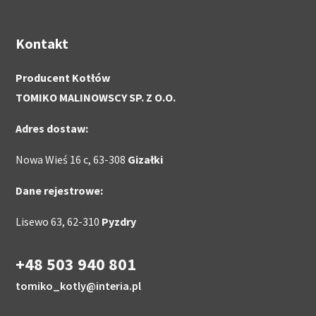
Kontakt
Producent Kotłów
TOMIKO MALINOWSCY SP. Z O.O.
Adres dostaw:
Nowa Wieś 16 c, 63-308
Gizałki
Dane rejestrowe:
Lisewo 63, 62-310
Pyzdry
+48 503 940 801
tomiko_kotly@interia.pl