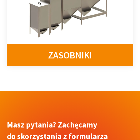
ZASOBNIKI
Masz pytania? Zachęcamy
do skorzystania z formularza