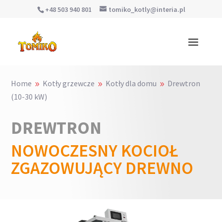
+48 503 940 801
tomiko_kotly@interia.pl
Home
Kotły grzewcze
Kotły dla domu
Drewtron
9
9
9
(10-30 kW)
DREWTRON
NOWOCZESNY KOCIOŁ
ZGAZOWUJĄCY DREWNO