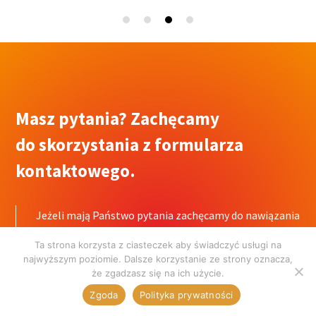
Masz pytania? Zachęcamy
do skorzystania z formularza
kontaktowego.
Jeżeli mają Państwo pytania zachęcamy do nawiązania
z nami kontaktu za pomocą formularza
Ta strona korzysta z ciasteczek aby świadczyć usługi na
kontaktowego. Bardzo chętnie udzielimy Państwu
najwyższym poziomie. Dalsze korzystanie ze strony oznacza,
wszystkich informacji.
że zgadzasz się na ich użycie.
Zgoda
Polityka prywatności