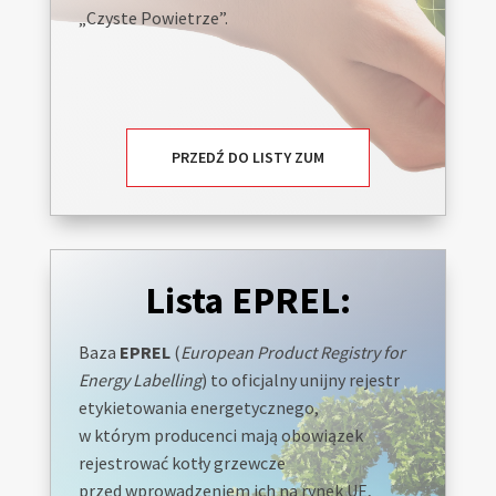
„Czyste Powietrze”.
PRZEDŹ DO LISTY ZUM
Lista EPREL:
Baza
EPREL
(
European Product Registry for
Energy Labelling
) to oficjalny unijny rejestr
etykietowania energetycznego,
w którym producenci mają obowiązek
rejestrować kotły grzewcze
przed wprowadzeniem ich na rynek UE,