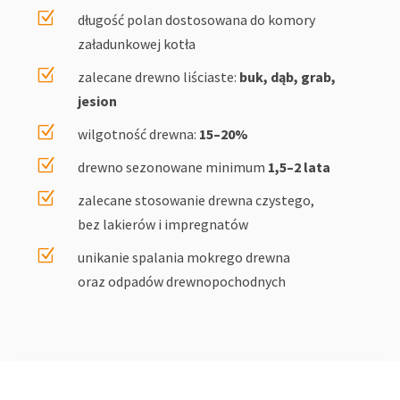
Z
długość polan dostosowana do komory
załadunkowej kotła
Z
zalecane drewno liściaste:
buk, dąb, grab,
jesion
Z
wilgotność drewna:
15–20%
Z
drewno sezonowane minimum
1,5–2 lata
Z
zalecane stosowanie drewna czystego,
bez lakierów i impregnatów
Z
unikanie spalania mokrego drewna
oraz odpadów drewnopochodnych